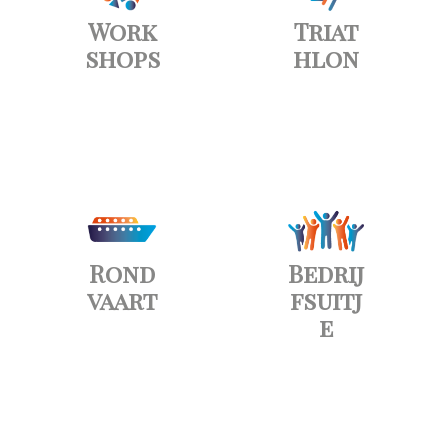
Work
Triat
shops
hlon
Rond
Bedrij
vaart
fsuitj
e